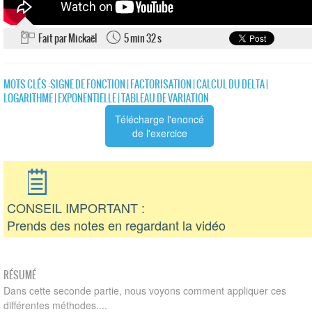
Fait par Mickaël
5 min 32 s
MOTS CLÉS :
SIGNE DE FONCTION
|
FACTORISATION
|
CALCUL DU DELTA
|
LOGARITHME
|
EXPONENTIELLE
|
TABLEAU DE VARIATION
Télécharge l'enoncé
de l'exercice
CONSEIL IMPORTANT :
Prends des notes en regardant la vidéo
RÉSUMÉ
Dans cette seconde partie, nous voyons comment appliquer ces
différentes méthodes....