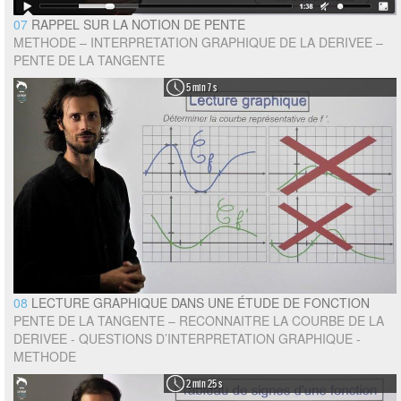
07
RAPPEL SUR LA NOTION DE PENTE
METHODE – INTERPRETATION GRAPHIQUE DE LA DERIVEE –
PENTE DE LA TANGENTE
5 min 7 s
08
LECTURE GRAPHIQUE DANS UNE ÉTUDE DE FONCTION
PENTE DE LA TANGENTE – RECONNAITRE LA COURBE DE LA
DERIVEE - QUESTIONS D’INTERPRETATION GRAPHIQUE -
METHODE
2 min 25 s