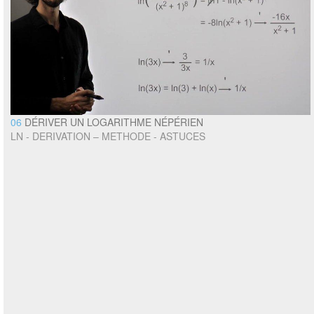
06
DÉRIVER UN LOGARITHME NÉPÉRIEN
LN - DERIVATION – METHODE - ASTUCES