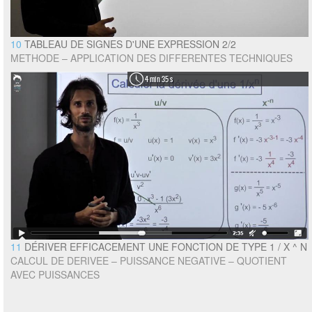
10
TABLEAU DE SIGNES D'UNE EXPRESSION 2/2
METHODE – APPLICATION DES DIFFERENTES TECHNIQUES
4 min 35 s
11
DÉRIVER EFFICACEMENT UNE FONCTION DE TYPE 1 / X ^ N
CALCUL DE DERIVEE – PUISSANCE NEGATIVE – QUOTIENT
AVEC PUISSANCES