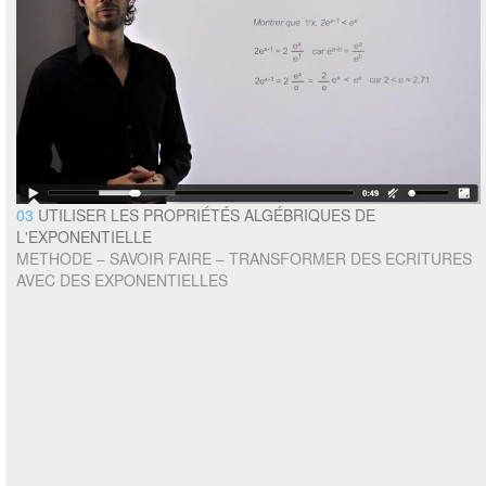
03
UTILISER LES PROPRIÉTÉS ALGÉBRIQUES DE
L'EXPONENTIELLE
METHODE – SAVOIR FAIRE – TRANSFORMER DES ECRITURES
AVEC DES EXPONENTIELLES