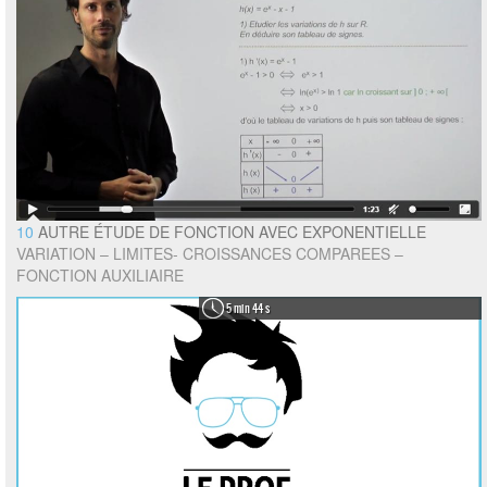
10
AUTRE ÉTUDE DE FONCTION AVEC EXPONENTIELLE
VARIATION – LIMITES- CROISSANCES COMPAREES –
FONCTION AUXILIAIRE
5 min 44 s