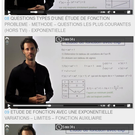
08
QUESTIONS TYPES D'UNE ÉTUDE DE FONCTION
PROBLEME - METHODE – QUESTIONS LES PLUS COURANTES
(HORS TVI) - EXPONENTIELLE
3 min 54 s
09
ETUDE DE FONCTION AVEC UNE EXPONENTIELLE
VARIATIONS – LIMITES – FONCTION AUXILIAIRE
5 min 34 s