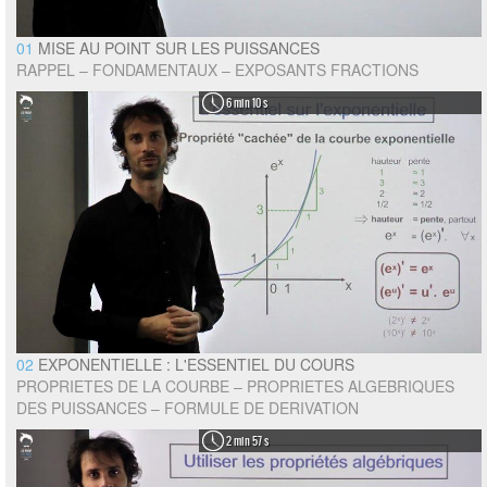
01
MISE AU POINT SUR LES PUISSANCES
RAPPEL – FONDAMENTAUX – EXPOSANTS FRACTIONS
6 min 10 s
02
EXPONENTIELLE : L'ESSENTIEL DU COURS
PROPRIETES DE LA COURBE – PROPRIETES ALGEBRIQUES
DES PUISSANCES – FORMULE DE DERIVATION
2 min 57 s