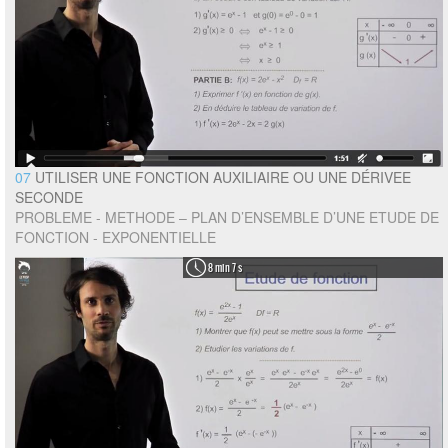
07
UTILISER UNE FONCTION AUXILIAIRE OU UNE DÉRIVEE
SECONDE
PROBLEME - METHODE – PLAN D’ENSEMBLE D’UNE ETUDE DE
FONCTION - EXPONENTIELLE
8 min 7 s