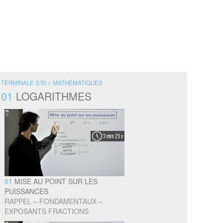
TERMINALE S/SI > MATHÉMATIQUES
01
LOGARITHMES
3 min 23 s
01
MISE AU POINT SUR LES
PUISSANCES
RAPPEL – FONDAMENTAUX –
EXPOSANTS FRACTIONS