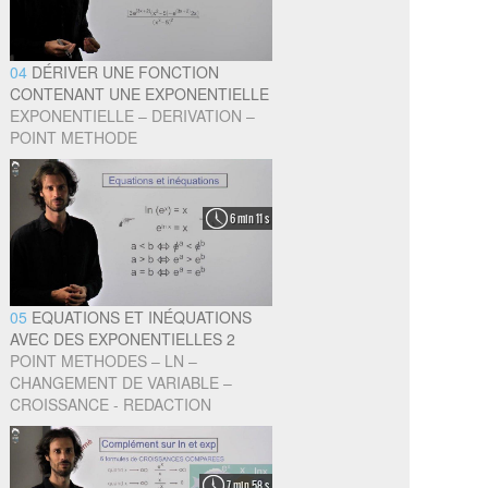
04
DÉRIVER UNE FONCTION
CONTENANT UNE EXPONENTIELLE
EXPONENTIELLE – DERIVATION –
POINT METHODE
6 min 11 s
05
EQUATIONS ET INÉQUATIONS
AVEC DES EXPONENTIELLES 2
POINT METHODES – LN –
CHANGEMENT DE VARIABLE –
CROISSANCE - REDACTION
7 min 58 s