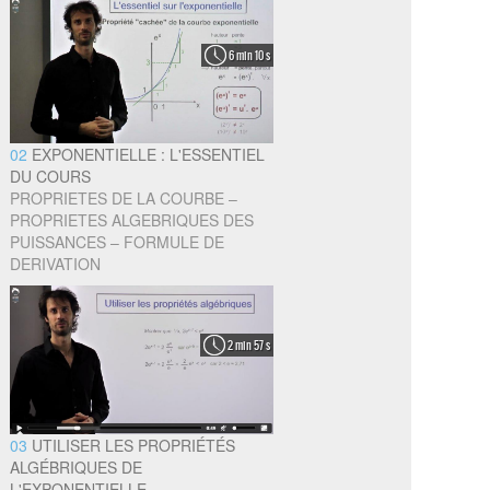
6 min 10 s
02
EXPONENTIELLE : L'ESSENTIEL
DU COURS
PROPRIETES DE LA COURBE –
PROPRIETES ALGEBRIQUES DES
PUISSANCES – FORMULE DE
DERIVATION
2 min 57 s
03
UTILISER LES PROPRIÉTÉS
ALGÉBRIQUES DE
L'EXPONENTIELLE