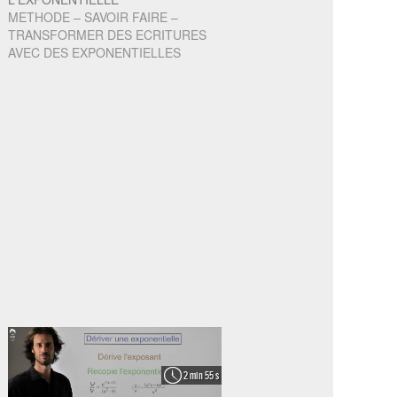
METHODE – SAVOIR FAIRE –
TRANSFORMER DES ECRITURES
AVEC DES EXPONENTIELLES
2 min 55 s