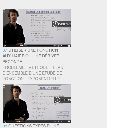
5 min 36 s
07
UTILISER UNE FONCTION
AUXILIAIRE OU UNE DÉRIVEE
SECONDE
PROBLEME - METHODE – PLAN
D’ENSEMBLE D’UNE ETUDE DE
FONCTION - EXPONENTIELLE
8 min 7 s
08
QUESTIONS TYPES D'UNE