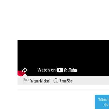
Fait par Mickaël
7 min 58 s
Téléch
de 