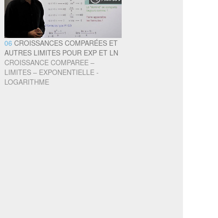
06
CROISSANCES COMPARÉES ET
AUTRES LIMITES POUR EXP ET LN
CROISSANCE COMPAREE –
LIMITES – EXPONENTIELLE -
LOGARITHME