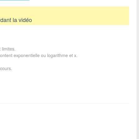
dant la vidéo
 limites.
ontent exponentielle ou logarithme et x.
 cours.