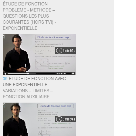
ÉTUDE DE FONCTION
PROBLEME - METHODE –
QUESTIONS LES PLUS
COURANTES (HORS TVI) -
EXPONENTIELLE
3 min 54 s
09
ETUDE DE FONCTION AVEC
UNE EXPONENTIELLE
VARIATIONS – LIMITES –
FONCTION AUXILIAIRE
5 min 34 s