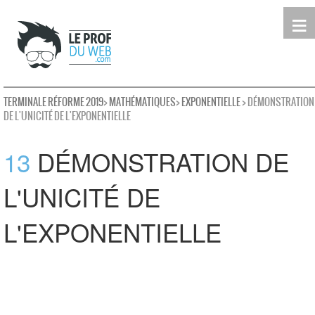
≡
Terminale
Première
Seconde
leProfDuWeb
Rechercher
TERMINALE RÉFORME 2019
>
MATHÉMATIQUES
>
EXPONENTIELLE
> DÉMONSTRATION
DE L'UNICITÉ DE L'EXPONENTIELLE
13
DÉMONSTRATION DE
L'UNICITÉ DE
L'EXPONENTIELLE