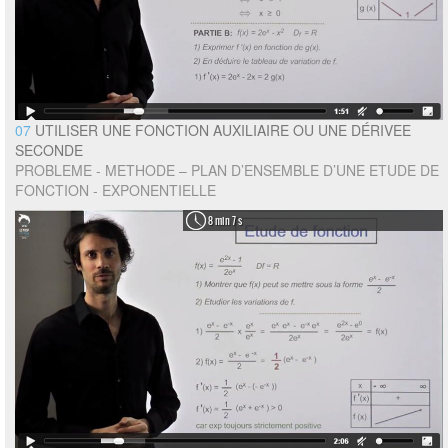
07
UTILISER UNE FONCTION AUXILIAIRE OU UNE DÉRIVEE
SECONDE
PROBLEME - METHODE – PLAN D’ENSEMBLE D’UNE ETUDE DE
FONCTION - EXPONENTIELLE
8 min 7 s