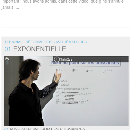
Important : nous avons admis, dans cette vidéo, que g ne s'annule
jamais !...
TERMINALE RÉFORME 2019 > MATHÉMATIQUES
01
EXPONENTIELLE
3 min 23 s
01
MISE AU POINT SUR LES PUISSANCES