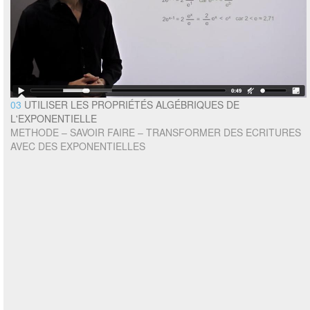
03
UTILISER LES PROPRIÉTÉS ALGÉBRIQUES DE
L'EXPONENTIELLE
METHODE – SAVOIR FAIRE – TRANSFORMER DES ECRITURES
AVEC DES EXPONENTIELLES