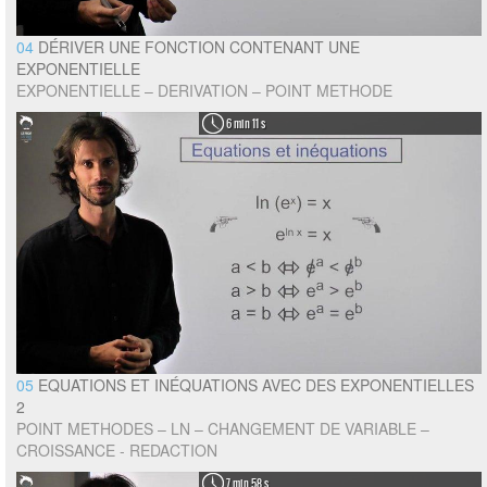
04
DÉRIVER UNE FONCTION CONTENANT UNE
EXPONENTIELLE
EXPONENTIELLE – DERIVATION – POINT METHODE
6 min 11 s
05
EQUATIONS ET INÉQUATIONS AVEC DES EXPONENTIELLES
2
POINT METHODES – LN – CHANGEMENT DE VARIABLE –
CROISSANCE - REDACTION
7 min 58 s