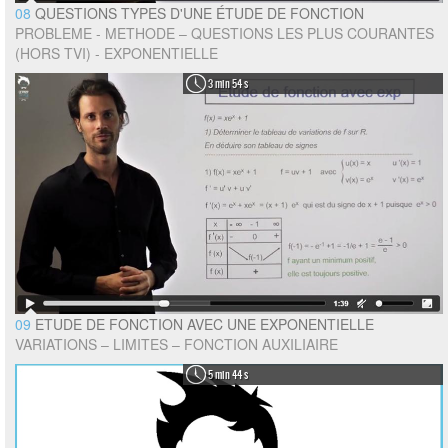
08
QUESTIONS TYPES D'UNE ÉTUDE DE FONCTION
PROBLEME - METHODE – QUESTIONS LES PLUS COURANTES
(HORS TVI) - EXPONENTIELLE
3 min 54 s
09
ETUDE DE FONCTION AVEC UNE EXPONENTIELLE
VARIATIONS – LIMITES – FONCTION AUXILIAIRE
5 min 44 s