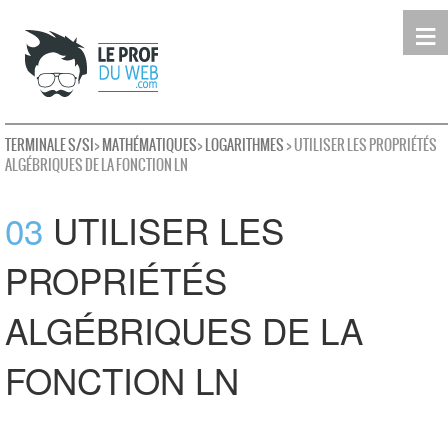
≡
Terminale
Première
Seconde
leProfDuWeb
Rechercher
TERMINALE S/SI
>
MATHÉMATIQUES
>
LOGARITHMES
> UTILISER LES PROPRIÉTÉS
ALGÉBRIQUES DE LA FONCTION LN
03
UTILISER LES
PROPRIÉTÉS
ALGÉBRIQUES DE LA
FONCTION LN