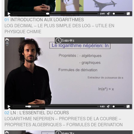
01
INTRODUCTION AUX LOGARITHMES
LOG DECIMAL – LE PLUS SIMPLE DES LOG – UTILE EN
PHYSIQUE CHIMIE
5 min 44 s
02
LN : L'ESSENTIEL DU COURS
LOGARITHME NEPERIEN – PROPRIETES DE LA COURBE –
PROPRIETES ALGEBRIQUES – FORMULES DE DERIVATION
4 min 28 s