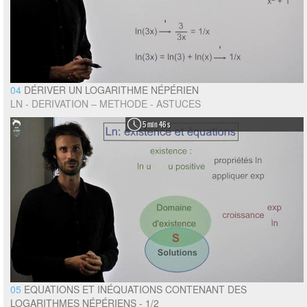
04
DÉRIVER UN LOGARITHME NÉPÉRIEN
LN - DERIVATION – METHODE - ASTUCES
5 min 46 s
05
EQUATIONS ET INÉQUATIONS CONTENANT DES
LOGARITHMES NÉPÉRIENS - 1/2