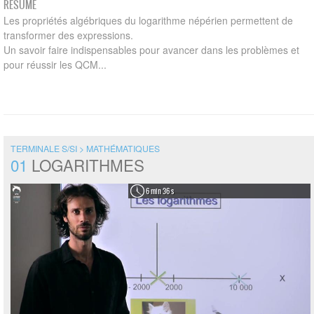
RÉSUMÉ
Les propriétés algébriques du logarithme népérien permettent de
transformer des expressions.
Un savoir faire indispensables pour avancer dans les problèmes et
pour réussir les QCM...
TERMINALE S/SI > MATHÉMATIQUES
01
LOGARITHMES
6 min 36 s