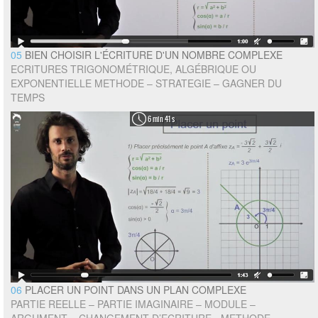
05
BIEN CHOISIR L'ÉCRITURE D'UN NOMBRE COMPLEXE
ECRITURES TRIGONOMÉTRIQUE, ALGÉBRIQUE OU
EXPONENTIELLE METHODE – STRATEGIE – GAGNER DU
TEMPS
6 min 41 s
06
PLACER UN POINT DANS UN PLAN COMPLEXE
PARTIE REELLE – PARTIE IMAGINAIRE – MODULE –