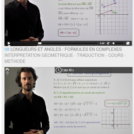
08
LONGUEURS ET ANGLES : FORMULES EN COMPLEXES
INTERPRETATION GEOMETRIQUE - TRADUCTION - COURS -
METHODE
1 min 40 s