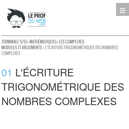
≡
Terminale
Première
Seconde
leProfDuWeb
Rechercher
TERMINALE S/SI
>
MATHÉMATIQUES
>
LES COMPLEXES -
MODULES ET ARGUMENTS
> L'ÉCRITURE TRIGONOMÉTRIQUE DES NOMBRES
COMPLEXES
01
L'ÉCRITURE
TRIGONOMÉTRIQUE DES
NOMBRES COMPLEXES