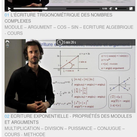
01
L'ÉCRITURE TRIGONOMÉTRIQUE DES NOMBRES
COMPLEXES
MODULE – ARGUMENT – COS – SIN – ECRITURE ALGEBRIQUE
- COURS
5 min 26 s
02
ECRITURE EXPONENTIELLE - PROPRIÉTÉS DES MODULES
ET ARGUMENTS
MULTIPLICATION – DIVISION – PUISSANCE – CONJUGUE –
COURS - METHODE