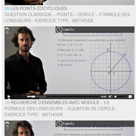
09
LES POINTS COCYCLIQUES
QUESTION CLASSIQUE – POINTS – CERCLE – FORMULE DES
LONGUEURS - EXERCICE TYPE - METHODE
3 min 5 s
10
RECHERCHE D'ENSEMBLES AVEC MODULE - 1/2
FORMULE DES LONGUEURS – EQUATION DE CERCLE -
EXERCICE TYPE - METHODE
5 min 0 s