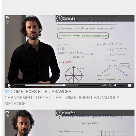
2 min 58 s
07
COMPLEXES ET PUISSANCES
CHANGEMENT D’ECRITURE – SIMPLIFIER LES CALCULS -
METHODE
4 min 24 s