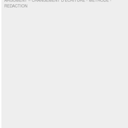
ARGUMENT – CHANGEMENT D’ECRITURE - METHODE -
REDACTION