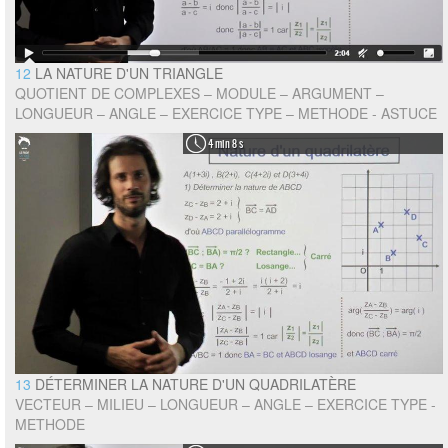
12
LA NATURE D'UN TRIANGLE
QUOTIENT DE COMPLEXES – MODULE – ARGUMENT –
LONGUEUR – ANGLE – EXERCICE TYPE – METHODE - ASTUCE
4 min 8 s
13
DÉTERMINER LA NATURE D'UN QUADRILATÈRE
VECTEUR – MILIEU – LONGUEUR – ANGLE – EXERCICE TYPE -
METHODE