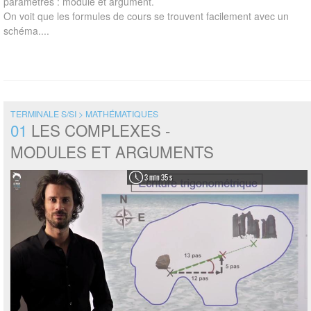
paramètres : module et argument.
On voit que les formules de cours se trouvent facilement avec un
schéma....
TERMINALE S/SI > MATHÉMATIQUES
01
LES COMPLEXES -
MODULES ET ARGUMENTS
3 min 35 s