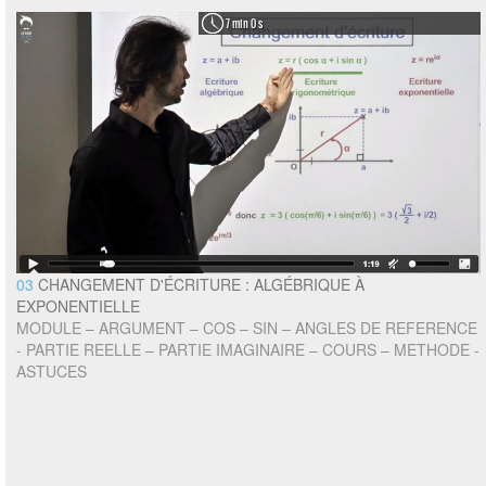
7 min 0 s
03
CHANGEMENT D'ÉCRITURE : ALGÉBRIQUE À
EXPONENTIELLE
MODULE – ARGUMENT – COS – SIN – ANGLES DE REFERENCE
- PARTIE REELLE – PARTIE IMAGINAIRE – COURS – METHODE -
ASTUCES