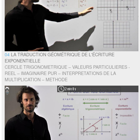
04
LA TRADUCTION GÉOMÉTRIQUE DE L'ÉCRITURE
EXPONENTIELLE
CERCLE TRIGONOMETRIQUE – VALEURS PARTICULIERES -
REEL – IMAGINAIRE PUR – INTERPRETATIONS DE LA
MULTIPLICATION – METHODE
2 min 8 s