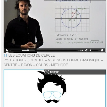
11
LES ÉQUATIONS DE CERCLE
PYTHAGORE - FORMULE – MISE SOUS FORME CANONIQUE –
CENTRE – RAYON – COURS - METHODE
4 min 34 s