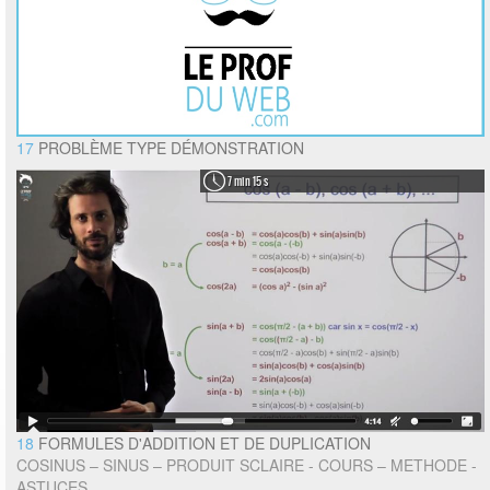
17
PROBLÈME TYPE DÉMONSTRATION
7 min 15 s
18
FORMULES D'ADDITION ET DE DUPLICATION
COSINUS – SINUS – PRODUIT SCLAIRE - COURS – METHODE -
ASTUCES