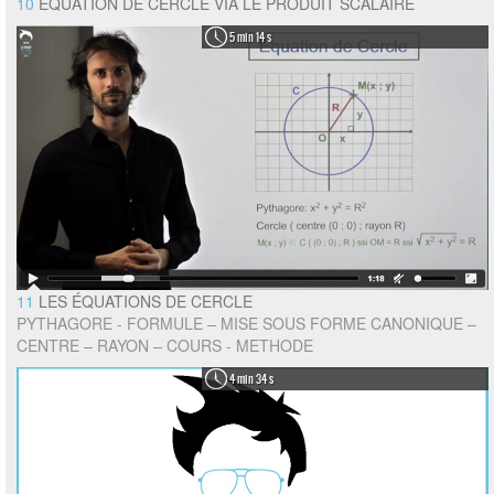
10
EQUATION DE CERCLE VIA LE PRODUIT SCALAIRE
5 min 14 s
11
LES ÉQUATIONS DE CERCLE
PYTHAGORE - FORMULE – MISE SOUS FORME CANONIQUE –
CENTRE – RAYON – COURS - METHODE
4 min 34 s