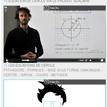
10
EQUATION DE CERCLE VIA LE PRODUIT SCALAIRE
5 min 14 s
11
LES ÉQUATIONS DE CERCLE
PYTHAGORE - FORMULE – MISE SOUS FORME CANONIQUE –
CENTRE – RAYON – COURS - METHODE
4 min 34 s