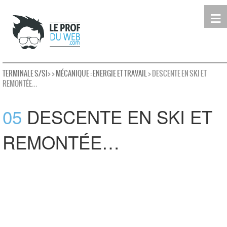
≡
Terminale
Première
Seconde
leProfDuWeb
Rechercher
TERMINALE S/SI
>
>
MÉCANIQUE : ENERGIE ET TRAVAIL
> DESCENTE EN SKI ET
REMONTÉE…
05
DESCENTE EN SKI ET
REMONTÉE…