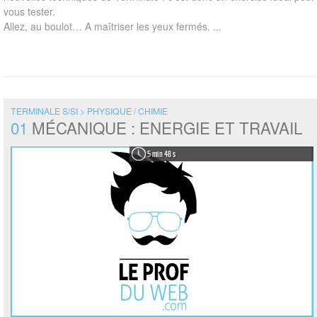
vous tester.
Allez, au boulot… A maîtriser les yeux fermés. ...
TERMINALE S/SI > PHYSIQUE / CHIMIE
01
MÉCANIQUE : ENERGIE ET TRAVAIL
5 min 48 s