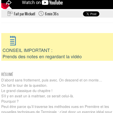
Fait par Mickaël
6 min 36 s
CONSEIL IMPORTANT :
Prends des notes en regardant la vidéo
RÉSUMÉ
D’abord sans frottement, puis avec. On descend et on monte…
On fait le tour de la question.
Le grand classique du chapitre !
S’il y en avait un à maitriser, ce serait celui-là.
Pourquoi ?
Peut-être parce qu’il traverse les méthodes vues en Première et les
nouvelles techniques de Terminale : c’est donc un exercice idéal pour