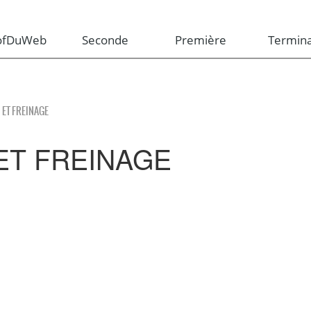
rofDuWeb
Seconde
Première
Termina
 ET FREINAGE
ET FREINAGE