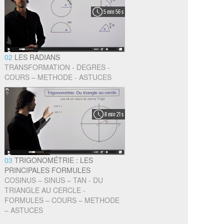
5 min 56 s
02
LES RADIANS
TRANSFORMATION - DEGRES -
COURS – METHODE - ASTUCES
8 min 21 s
03
TRIGONOMÉTRIE : LES
PRINCIPALES FORMULES
COSINUS – SINUS – TAN - DU
TRIANGLE AU CERCLE -
FORMULES – COURS – METHODE
– ASTUCES