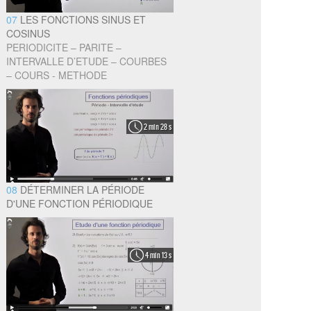
07
LES FONCTIONS SINUS ET
COSINUS
PERIODICITE – PARITE –
INTERVALLE D’ETUDE – COURBES
– COURS - METHODE
2 min 28 s
08
DÉTERMINER LA PÉRIODE
D'UNE FONCTION PÉRIODIQUE
4 min 13 s