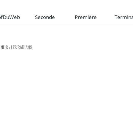
rofDuWeb
Seconde
Première
Termina
SINUS
> LES RADIANS