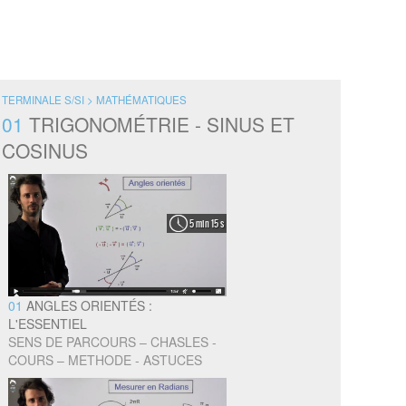
TERMINALE S/SI > MATHÉMATIQUES
01
TRIGONOMÉTRIE - SINUS ET
COSINUS
5 min 15 s
01
ANGLES ORIENTÉS :
L'ESSENTIEL
SENS DE PARCOURS – CHASLES -
COURS – METHODE - ASTUCES