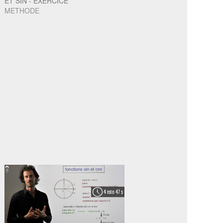
ET SIN - EXERCICE
METHODE
4 min 47 s