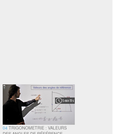
5 min 19 s
04
TRIGONOMETRIE : VALEURS
DES ANGLES DE RÉFÉRENCE