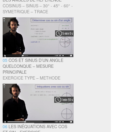
COSINUS – SINUS – 30° - 45° - 60° -
SYMETRIQUE – TRACE
5 min 0 s
05
COS ET SINUS D’UN ANGLE
QUELCONQUE – MESURE
PRINCIPALE
EXERCICE TYPE – METHODE
1 min 55 s
06
LES INÉQUATIONS AVEC COS