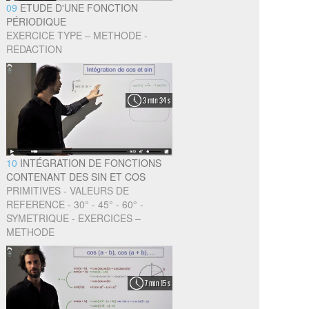
09
ETUDE D'UNE FONCTION
PÉRIODIQUE
EXERCICE TYPE – METHODE -
REDACTION
3 min 34 s
10
INTÉGRATION DE FONCTIONS
CONTENANT DES SIN ET COS
PRIMITIVES - VALEURS DE
REFERENCE - 30° - 45° - 60° -
SYMETRIQUE - EXERCICES –
METHODE
7 min 15 s