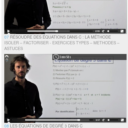
07
RÉSOUDRE DES ÉQUATIONS DANS C : LA MÉTHODE
ISOLER – FACTORISER - EXERCICES TYPES – METHODES –
ASTUCES
3 min 58 s
08
LES ÉQUATIONS DE DEGRÉ 3 DANS C