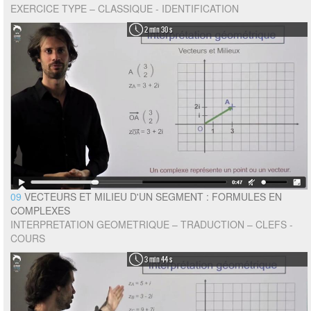
EXERCICE TYPE – CLASSIQUE - IDENTIFICATION
2 min 30 s
09
VECTEURS ET MILIEU D'UN SEGMENT : FORMULES EN
COMPLEXES
INTERPRETATION GEOMETRIQUE – TRADUCTION – CLEFS -
COURS
3 min 44 s