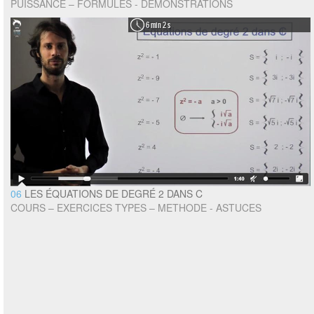
PUISSANCE – FORMULES - DEMONSTRATIONS
6 min 2 s
06
LES ÉQUATIONS DE DEGRÉ 2 DANS C
COURS – EXERCICES TYPES – METHODE - ASTUCES