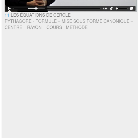
11
LES ÉQUATIONS DE CERCLE
PYTHAGORE - FORMULE – MISE SOUS FORME CANONIQUE –
CENTRE – RAYON – COURS - METHODE