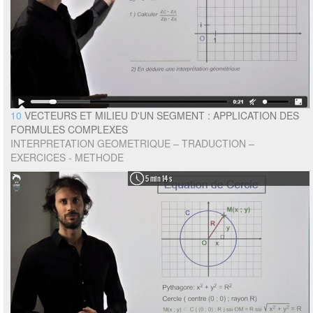
10
VECTEURS ET MILIEU D'UN SEGMENT : APPLICATION DES
FORMULES COMPLEXES
INTERPRETATION GEOMETRIQUE – TRADUCTION –
EXERCICES - METHODE
5 min 14 s