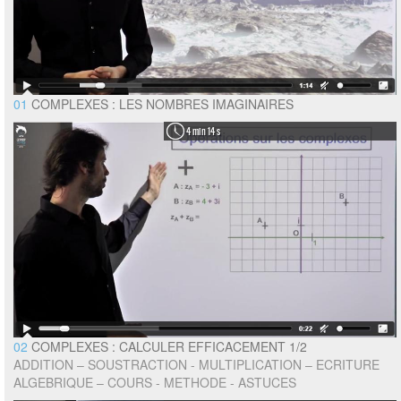
01
COMPLEXES : LES NOMBRES IMAGINAIRES
4 min 14 s
02
COMPLEXES : CALCULER EFFICACEMENT 1/2
ADDITION – SOUSTRACTION - MULTIPLICATION – ECRITURE
ALGEBRIQUE – COURS - METHODE - ASTUCES