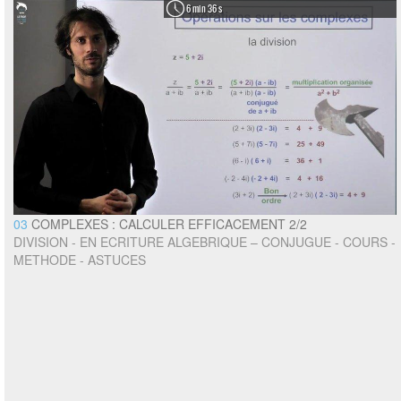
6 min 36 s
03
COMPLEXES : CALCULER EFFICACEMENT 2/2
DIVISION - EN ECRITURE ALGEBRIQUE – CONJUGUE - COURS -
METHODE - ASTUCES