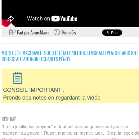
Fait par Anne-Marie
9 min 5 s
MOTS CLÉS :
MACHIAVEL
|
SOCIÉTÉ
|
ÉTAT
|
POLITIQUE
|
MORALE
|
PLATON
|
ARISTOTE
ROUSSEAU
|
ANTIGONE
|
CHARLES PÉGUY
CONSEIL IMPORTANT :
Prends des notes en regardant la vidéo
RÉSUMÉ
"La fin justifie les moyens" et tout est bon au gouvernant pour se
maintenir au pouvoir. Ruser, manipuler, mentir, tuer... C'est la leçon d