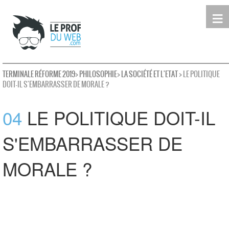
≡
Terminale
Première
Seconde
leProfDuWeb
Rechercher
TERMINALE RÉFORME 2019
>
PHILOSOPHIE
>
LA SOCIÉTÉ ET L'ETAT
> LE POLITIQUE
DOIT-IL S'EMBARRASSER DE MORALE ?
04
LE POLITIQUE DOIT-IL
S'EMBARRASSER DE
MORALE ?