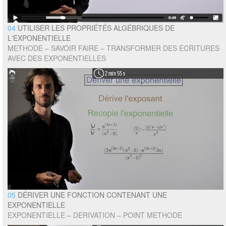
04
UTILISER LES PROPRIÉTÉS ALGÉBRIQUES DE
L'EXPONENTIELLE
METHODE – SAVOIR FAIRE – TRANSFORMER DES ECRITURES
AVEC DES EXPONENTIELLES
2 min 55 s
05
DÉRIVER UNE FONCTION CONTENANT UNE
EXPONENTIELLE
EXPONENTIELLE – DERIVATION – POINT METHODE