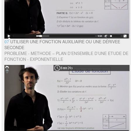
07
UTILISER UNE FONCTION AUXILIAIRE OU UNE DÉRIVEE
SECONDE
PROBLEME - METHODE – PLAN D’ENSEMBLE D’UNE ETUDE DE
FONCTION - EXPONENTIELLE
6 min 24 s