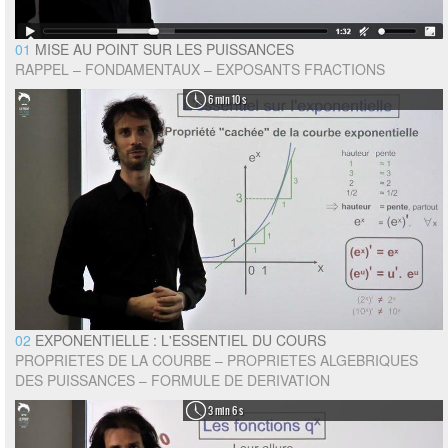
01
MISE AU POINT SUR LES PUISSANCES
RAPPEL – FONDAMENTAUX – EXPOSANTS FRACTIONS
6 min 10 s
02
EXPONENTIELLE : L'ESSENTIEL DU COURS
PROPRIETES DE LA COURBE – PROPRIETES ALGEBRIQUES
DES PUISSANCES – FORMULE DE DERIVATION
3 min 6 s