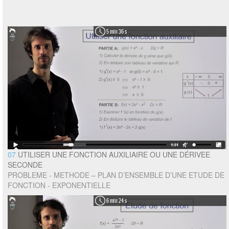
5 min 36 s
07
UTILISER UNE FONCTION AUXILIAIRE OU UNE DÉRIVEE
SECONDE
PROBLEME - METHODE – PLAN D’ENSEMBLE D’UNE ETUDE DE
FONCTION - EXPONENTIELLE
6 min 24 s