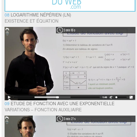
08
LOGARITHME NÉPÉRIEN (LN)
EXISTENCE ET ÉQUATION
3 min 16 s
09
ETUDE DE FONCTION AVEC UNE EXPONENTIELLE
VARIATIONS – FONCTION AUXILIAIRE
3 min 27 s