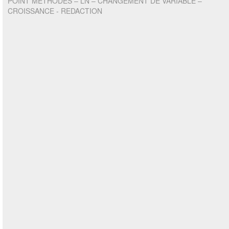
POINT METHODES – LN – CHANGEMENT DE VARIABLE –
CROISSANCE - REDACTION