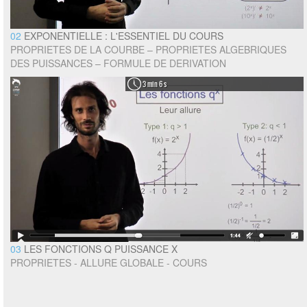
02
EXPONENTIELLE : L'ESSENTIEL DU COURS
PROPRIETES DE LA COURBE – PROPRIETES ALGEBRIQUES
DES PUISSANCES – FORMULE DE DERIVATION
3 min 6 s
03
LES FONCTIONS Q PUISSANCE X
PROPRIETES - ALLURE GLOBALE - COURS