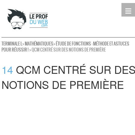
≡
Terminale
Première
Seconde
leProfDuWeb
Rechercher
TERMINALE L
>
MATHÉMATIQUES
>
ÉTUDE DE FONCTIONS : MÉTHODE ET ASTUCES
POUR RÉUSSIR !
> QCM CENTRÉ SUR DES NOTIONS DE PREMIÈRE
14
QCM CENTRÉ SUR DE
NOTIONS DE PREMIÈRE