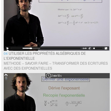
04
UTILISER LES PROPRIÉTÉS ALGÉBRIQUES DE
L'EXPONENTIELLE
METHODE – SAVOIR FAIRE – TRANSFORMER DES ECRITURES
AVEC DES EXPONENTIELLES
2 min 55 s