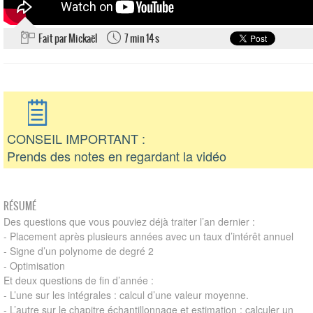
Fait par Mickaël
7 min 14 s
CONSEIL IMPORTANT :
Prends des notes en regardant la vidéo
RÉSUMÉ
Des questions que vous pouviez déjà traiter l’an dernier :
- Placement après plusieurs années avec un taux d’intérêt annuel
- Signe d’un polynome de degré 2
- Optimisation
Et deux questions de fin d’année :
- L’une sur les intégrales : calcul d’une valeur moyenne.
- L’autre sur le chapitre échantillonnage et estimation : calculer un