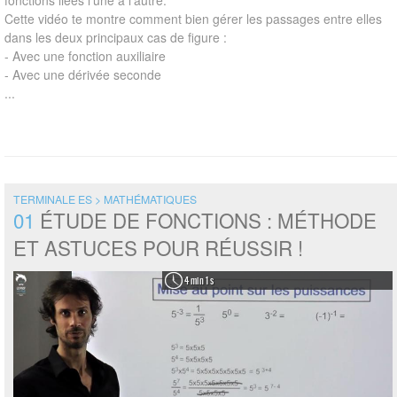
fonctions liées l’une à l’autre.
Cette vidéo te montre comment bien gérer les passages entre elles
dans les deux principaux cas de figure :
- Avec une fonction auxiliaire
- Avec une dérivée seconde
...
TERMINALE ES > MATHÉMATIQUES
01
ÉTUDE DE FONCTIONS : MÉTHODE
ET ASTUCES POUR RÉUSSIR !
4 min 1 s