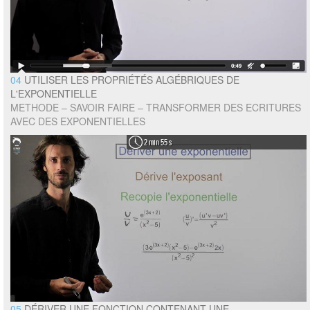
04
UTILISER LES PROPRIÉTÉS ALGÉBRIQUES DE
L'EXPONENTIELLE
METHODE – SAVOIR FAIRE – TRANSFORMER DES ECRITURES
AVEC DES EXPONENTIELLES
2 min 55 s
05
DÉRIVER UNE FONCTION CONTENANT UNE