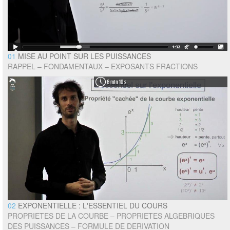
01
MISE AU POINT SUR LES PUISSANCES
RAPPEL – FONDAMENTAUX – EXPOSANTS FRACTIONS
6 min 10 s
02
EXPONENTIELLE : L'ESSENTIEL DU COURS
PROPRIETES DE LA COURBE – PROPRIETES ALGEBRIQUES
DES PUISSANCES – FORMULE DE DERIVATION