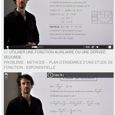
07
UTILISER UNE FONCTION AUXILIAIRE OU UNE DÉRIVEE
SECONDE
PROBLEME - METHODE – PLAN D’ENSEMBLE D’UNE ETUDE DE
FONCTION - EXPONENTIELLE
6 min 24 s