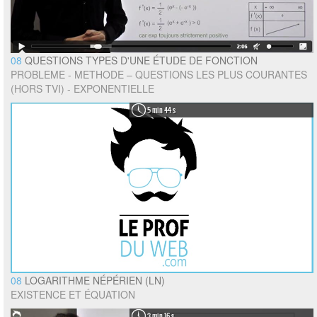
08
QUESTIONS TYPES D'UNE ÉTUDE DE FONCTION
PROBLEME - METHODE – QUESTIONS LES PLUS COURANTES
(HORS TVI) - EXPONENTIELLE
5 min 44 s
08
LOGARITHME NÉPÉRIEN (LN)
EXISTENCE ET ÉQUATION
3 min 16 s