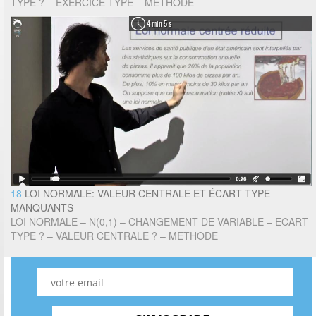
TYPE ? – EXERCICE TYPE – METHODE
4 min 5 s
18
LOI NORMALE: VALEUR CENTRALE ET ÉCART TYPE
MANQUANTS
LOI NORMALE – N(0,1) – CHANGEMENT DE VARIABLE – ECART
TYPE ? – VALEUR CENTRALE ? – METHODE