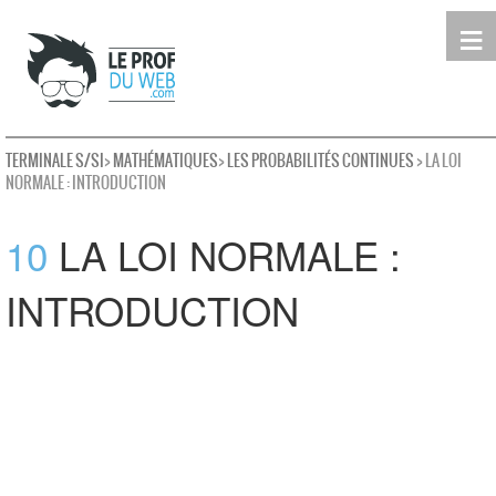
≡
Terminale
Première
Seconde
leProfDuWeb
Rechercher
TERMINALE S/SI
>
MATHÉMATIQUES
>
LES PROBABILITÉS CONTINUES
> LA LOI
NORMALE : INTRODUCTION
10
LA LOI NORMALE :
INTRODUCTION