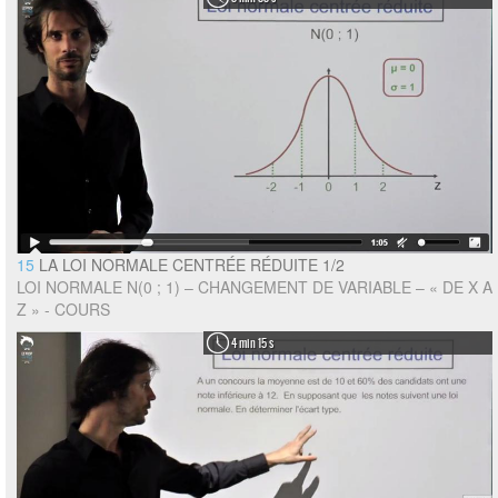
15
LA LOI NORMALE CENTRÉE RÉDUITE 1/2
LOI NORMALE N(0 ; 1) – CHANGEMENT DE VARIABLE – « DE X A
Z » - COURS
4 min 15 s