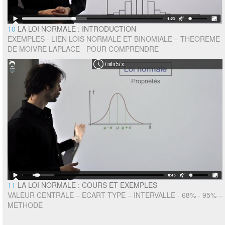
10
LA LOI NORMALE : INTRODUCTION
EXEMPLES - LIEN LOIS NORMALE ET BINOMIALE – THEOREME
DE MOIVRE LAPLACE - POUR COMPRENDRE
7 min 57 s
11
LA LOI NORMALE : COURS ET EXEMPLES
VALEUR CENTRALE – ECART TYPE – INTERVALLE - 68% - 95% –
METHODE