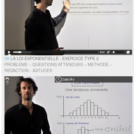
09
LA LOI EXPONENTIELLE : EXERCICE TYPE 2
PROBLEME – QUESTIONS ATTENDUES – METHODE –
REDACTION - ASTUCES
3 min 54 s