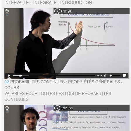
INTERVALLE – INTEGRALE - INTRODUCTION
4 min 20 s
02
PROBABILITÉS CONTINUES : PROPRIÉTÉS GÉNÉRALES -
COURS
VALABLES POUR TOUTES LES LOIS DE PROBABILITÉS
CONTINUES
5 min 35 s