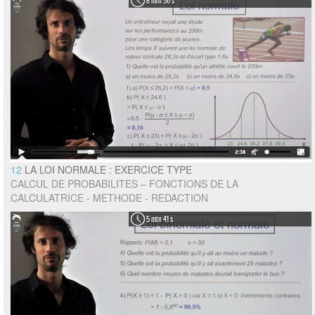
8 min 56 s
12
LA LOI NORMALE : EXERCICE TYPE
CALCUL DE PROBABILITES – FONCTIONS DE LA
CALCULATRICE - METHODE - REDACTION
5 min 41 s