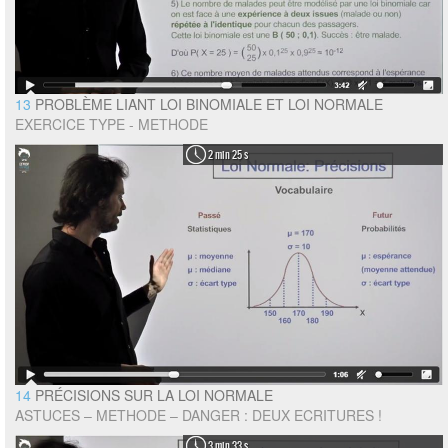
13
PROBLÈME LIANT LOI BINOMIALE ET LOI NORMALE
EXERCICE TYPE - METHODE
2 min 25 s
14
PRÉCISIONS SUR LA LOI NORMALE
ASTUCES – METHODE – DANGER : DEUX ECRITURES !
3 min 33 s