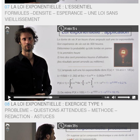
07
LA LOI EXPONENTIELLE : L'ESSENTIEL
FORMULES –DENSITE – ESPERANCE – UNE LOI SANS
VIEILLISSEMENT
4 min 15 s
08
LA LOI EXPONENTIELLE : EXERCICE TYPE 1
PROBLEME – QUESTIONS ATTENDUES – METHODE –
REDACTION - ASTUCES
4 min 39 s