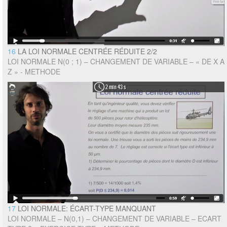
16
LA LOI NORMALE CENTRÉE RÉDUITE 2/2
LOI NORMALE N(0 ; 1) – CHANGEMENT DE VARIABLE – « DE X A
Z » - METHODE
2 min 43 s
17
LOI NORMALE: ÉCART-TYPE MANQUANT
LOI NORMALE – N(0,1) – CHANGEMENT DE VARIABLE – ECART