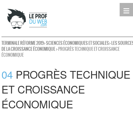
≡
Terminale
Première
Seconde
leProfDuWeb
Rechercher
TERMINALE RÉFORME 2019
>
SCIENCES ÉCONOMIQUES ET SOCIALES
>
LES SOURCE
DE LA CROISSANCE ÉCONOMIQUE
> PROGRÈS TECHNIQUE ET CROISSANCE
ÉCONOMIQUE
04
PROGRÈS TECHNIQUE
ET CROISSANCE
ÉCONOMIQUE