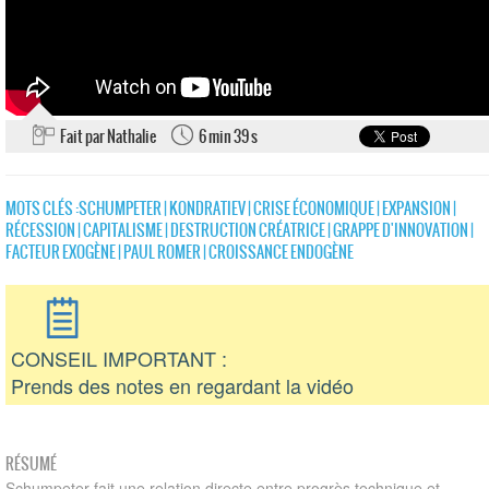
Fait par Nathalie
6 min 39 s
MOTS CLÉS :
SCHUMPETER
|
KONDRATIEV
|
CRISE ÉCONOMIQUE
|
EXPANSION
|
RÉCESSION
|
CAPITALISME
|
DESTRUCTION CRÉATRICE
|
GRAPPE D'INNOVATION
|
FACTEUR EXOGÈNE
|
PAUL ROMER
|
CROISSANCE ENDOGÈNE
CONSEIL IMPORTANT :
Prends des notes en regardant la vidéo
RÉSUMÉ
Schumpeter fait une relation directe entre progrès technique et