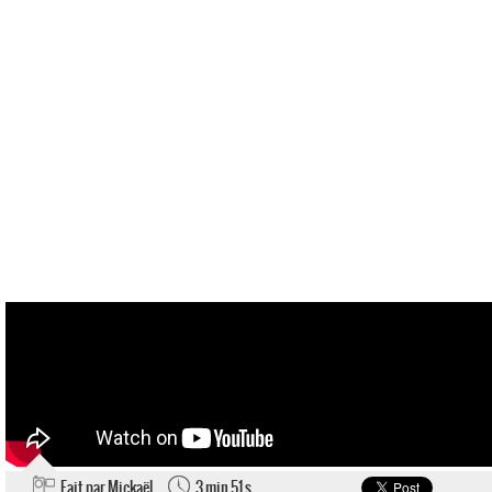
Fait par Mickaël
3 min 51 s