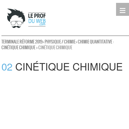
≡
Terminale
Première
Seconde
leProfDuWeb
Rechercher
TERMINALE RÉFORME 2019
>
PHYSIQUE / CHIMIE
>
CHIMIE QUANTITATIVE :
CINÉTIQUE CHIMIQUE
> CINÉTIQUE CHIMIQUE
02
CINÉTIQUE CHIMIQUE