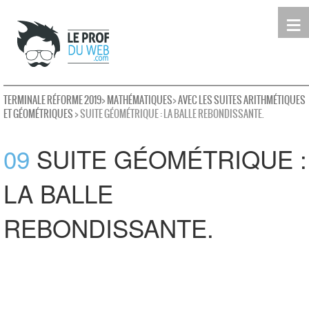
≡
Terminale
Première
Seconde
leProfDuWeb
Rechercher
TERMINALE RÉFORME 2019
>
MATHÉMATIQUES
>
AVEC LES SUITES ARITHMÉTIQUES
ET GÉOMÉTRIQUES
> SUITE GÉOMÉTRIQUE : LA BALLE REBONDISSANTE.
09
SUITE GÉOMÉTRIQUE :
LA BALLE
REBONDISSANTE.