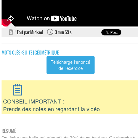
Fait par Mickaël
3 min 59 s
MOTS CLÉS :
SUITE
|
GÉOMÉTRIQUE
Télécharge l'enoncé
de l'exercice
CONSEIL IMPORTANT :
Prends des notes en regardant la vidéo
RÉSUMÉ
On lâche une balle qui rebondit de 70% de sa hauteur. On cherche à