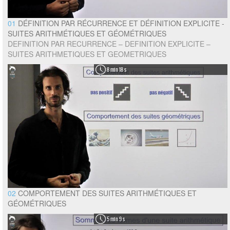
01
DÉFINITION PAR RÉCURRENCE ET DÉFINITION EXPLICITE -
SUITES ARITHMÉTIQUES ET GÉOMÉTRIQUES
DEFINITION PAR RECURRENCE – DEFINITION EXPLICITE –
SUITES ARITHMETIQUES ET GEOMETRIQUES
8 min 18 s
02
COMPORTEMENT DES SUITES ARITHMÉTIQUES ET
GÉOMÉTRIQUES
5 min 9 s