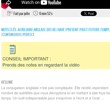
Fait par julie
6 min 52 s
MOTS CLÉS :
AUXILIAIRE ANGLAIS
|
DO
|
BE
|
HAVE
|
PRESENT
|
PAST
|
FUTURE
|
SIMPL
|
CONTINUOUS
|
PERFECT
CONSEIL IMPORTANT :
Prends des notes en regardant la vidéo
RÉSUMÉ
La conjugaison anglaise n'est pas compliquée. Elle recèle cependant
nombre de subtilités que nous décryptons ici en mettant à plat tous le
temps. Un outil indispensable pour s'exprimer à l'écrit et à l'oral. ...