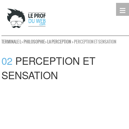
≡
Terminale
Première
Seconde
leProfDuWeb
Rechercher
TERMINALE L
>
PHILOSOPHIE
>
LA PERCEPTION
> PERCEPTION ET SENSATION
02
PERCEPTION ET
SENSATION