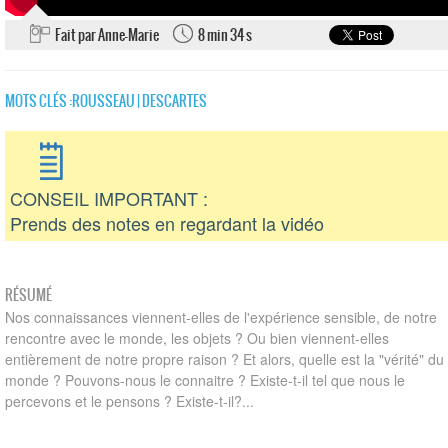
Fait par Anne-Marie
8 min 34 s
MOTS CLÉS :
ROUSSEAU
|
DESCARTES
CONSEIL IMPORTANT :
Prends des notes en regardant la vidéo
RÉSUMÉ
Nos connaissances viennent-elles de l'expérience sensible, de notre
rencontre avec le monde, les objets ? Ou bien viennent-elles
entièrement de notre propre raison ? Et alors, quelle est la "vérité" du
monde ? Pouvons-nous le connaitre ? Existe-t-il tel que nous le
percevons et le pensons ? Existe-t-il?...