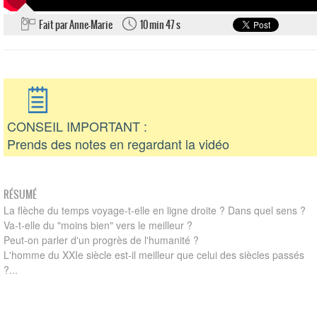
Fait par Anne-Marie
10 min 47 s
CONSEIL IMPORTANT :
Prends des notes en regardant la vidéo
RÉSUMÉ
La flèche du temps voyage-t-elle en ligne droite ? Dans quel sens ?
Va-t-elle du "moins bien" vers le meilleur ?
Peut-on parler d'un progrès de l'humanité ?
L'homme du XXIe siècle est-il meilleur que celui des siècles passés
?...