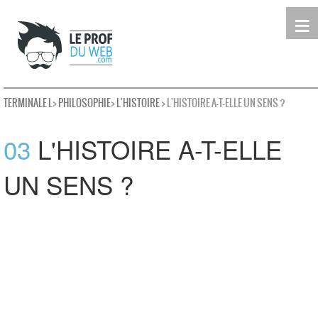
≡
Terminale
Première
Seconde
leProfDuWeb
Rechercher
TERMINALE L
>
PHILOSOPHIE
>
L'HISTOIRE
> L'HISTOIRE A-T-ELLE UN SENS ?
03
L'HISTOIRE A-T-ELLE
UN SENS ?