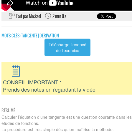
Fait par Mickaël
2 min 0 s
MOTS CLÉS :
TANGENTE
|
DÉRIVATION
Télécharge l'enoncé
de l'exercice
CONSEIL IMPORTANT :
Prends des notes en regardant la vidéo
RÉSUMÉ
Calculer l’équation d’une tangente est une question courante dans les
études de fonctions.
La procédure est très simple dès qu’on maîtrise la méthode.