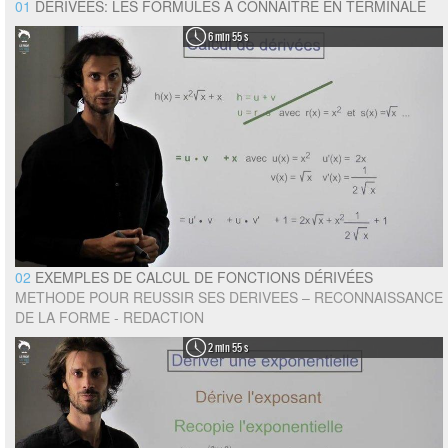
01
DÉRIVÉES: LES FORMULES À CONNAÎTRE EN TERMINALE
6 min 55 s
02
EXEMPLES DE CALCUL DE FONCTIONS DÉRIVÉES
METHODE POUR REUSSIR SES DERIVEES – RECONNAISSANCE
DE LA FORME - REDACTION
2 min 55 s