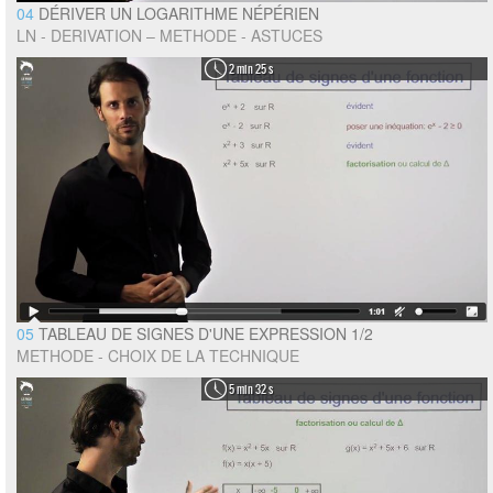
04
DÉRIVER UN LOGARITHME NÉPÉRIEN
LN - DERIVATION – METHODE - ASTUCES
2 min 25 s
05
TABLEAU DE SIGNES D'UNE EXPRESSION 1/2
METHODE - CHOIX DE LA TECHNIQUE
5 min 32 s