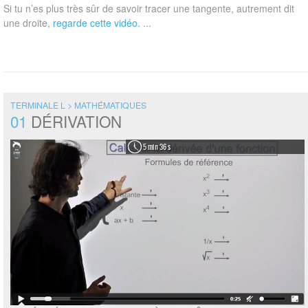
Si tu n’es plus très sûr de savoir tracer une tangente, autrement dit
une droite,
regarde cette vidéo.
...
TERMINALE L > MATHÉMATIQUES
01
DÉRIVATION
5 min 36 s