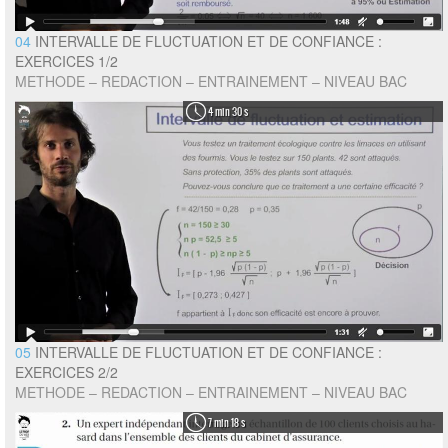
04
INTERVALLE DE FLUCTUATION ET DE CONFIANCE :
EXERCICES 1/2
METHODE – REDACTION – ENTRAINEMENT – NIVEAU BAC
4 min 30 s
05
INTERVALLE DE FLUCTUATION ET DE CONFIANCE :
EXERCICES 2/2
METHODE – REDACTION – ENTRAINEMENT – NIVEAU BAC
7 min 18 s