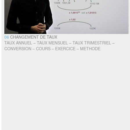
06
CHANGEMENT DE TAUX
TAUX ANNUEL – TAUX MENSUEL – TAUX TRIMESTRIEL –
CONVERSION – COURS – EXERCICE – METHODE