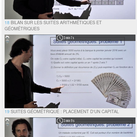
18
BILAN SUR LES SUITES ARITHMÉTIQUES ET
GÉOMÉTRIQUES
3 min 7 s
19
SUITES GÉOMÉTRIQUE : PLACEMENT D'UN CAPITAL
3 min 9 s