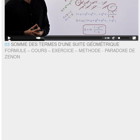
03
SOMME DES TERMES D'UNE SUITE GÉOMÉTRIQUE
FORMULE – COURS – EXERCICE – METHODE - PARADOXE DE
ZENON