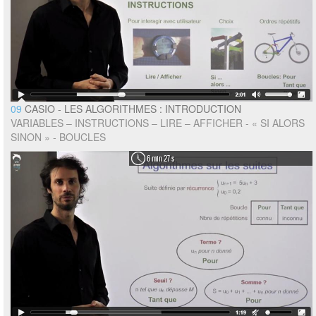
09
CASIO - LES ALGORITHMES : INTRODUCTION
VARIABLES – INSTRUCTIONS – LIRE – AFFICHER - « SI ALORS
SINON » - BOUCLES
6 min 27 s