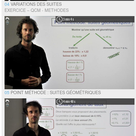
04
VARIATIONS DES SUITES
EXERCICE – QCM - METHODES
3 min 4 s
05
POINT MÉTHODE : SUITES GÉOMÉTRIQUES
4 min 48 s