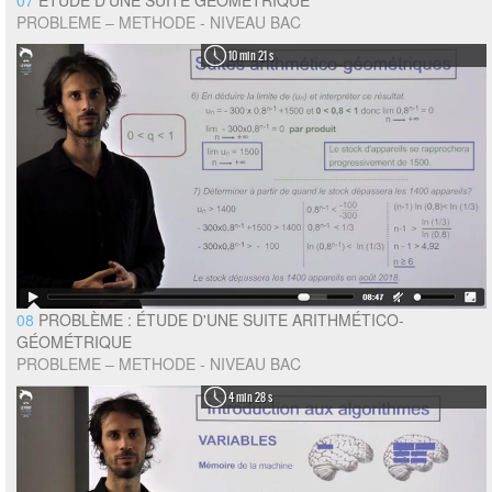
PROBLEME – METHODE - NIVEAU BAC
10 min 21 s
08
PROBLÈME : ÉTUDE D'UNE SUITE ARITHMÉTICO-
GÉOMÉTRIQUE
PROBLEME – METHODE - NIVEAU BAC
4 min 28 s