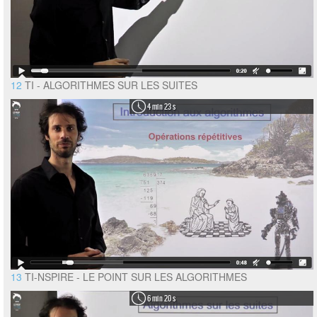
12
TI - ALGORITHMES SUR LES SUITES
4 min 23 s
13
TI-NSPIRE - LE POINT SUR LES ALGORITHMES
6 min 20 s