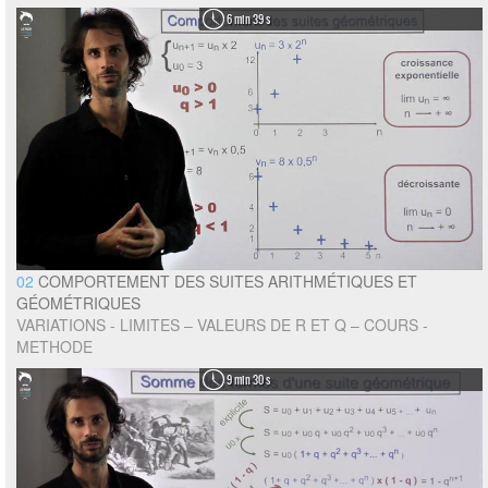
6 min 39 s
02
COMPORTEMENT DES SUITES ARITHMÉTIQUES ET
GÉOMÉTRIQUES
VARIATIONS - LIMITES – VALEURS DE R ET Q – COURS -
METHODE
9 min 30 s