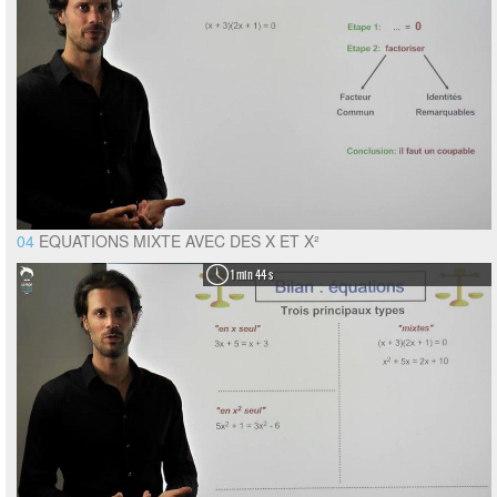
04
EQUATIONS MIXTE AVEC DES X ET X²
1 min 44 s