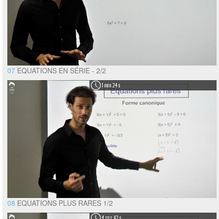
07
EQUATIONS EN SÉRIE - 2/2
1 min 24 s
08
EQUATIONS PLUS RARES 1/2
4 min 42 s