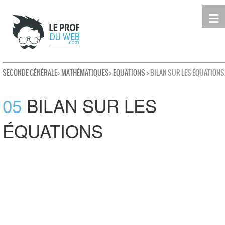
≡
Terminale
Première
Seconde
leProfDuWeb
Rechercher
SECONDE GÉNÉRALE
>
MATHÉMATIQUES
>
EQUATIONS
> BILAN SUR LES ÉQUATIONS
05
BILAN SUR LES
ÉQUATIONS