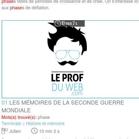
phase
s faites de périodes de croissance et de crise. On s'intéresse ici
aux
phase
s de déflation.
10 min 2 s
01
LES MÉMOIRES DE LA SECONDE GUERRE
MONDIALE
Mots(s) trouvé(s):
phase
Terminale > Histoire et mémoire
Julien
10 min 2 s