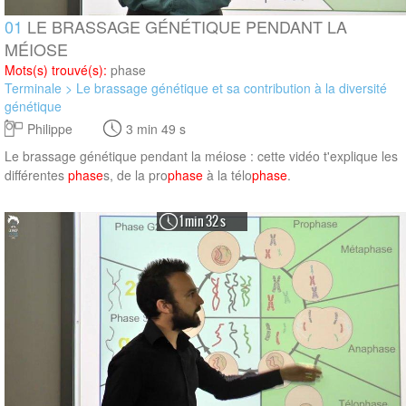
01
LE BRASSAGE GÉNÉTIQUE PENDANT LA
MÉIOSE
Mots(s) trouvé(s):
phase
Terminale > Le brassage génétique et sa contribution à la diversité
génétique
Philippe
3 min 49 s
Le brassage génétique pendant la méiose : cette vidéo t'explique les
différentes
phase
s, de la pro
phase
à la télo
phase
.
1 min 32 s