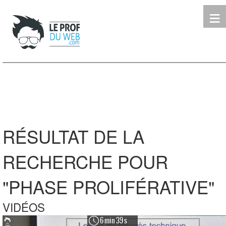
≡
Terminale
Première
Seconde
leProfDuWeb
Rechercher
RÉSULTAT DE LA
RECHERCHE POUR
"PHASE PROLIFÉRATIVE"
VIDÉOS
6 min 39 s