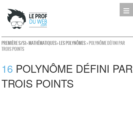
≡
Terminale
Première
Seconde
leProfDuWeb
Rechercher
PREMIÈRE S/SI
>
MATHÉMATIQUES
>
LES POLYNÔMES
> POLYNÔME DÉFINI PAR
TROIS POINTS
16
POLYNÔME DÉFINI PAR
TROIS POINTS