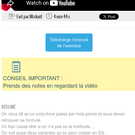
Fait par Mickaël
4 min 44 s
Télécharge l'enoncé
de l'exercice
CONSEIL IMPORTANT :
Prends des notes en regardant la vidéo
RÉSUMÉ
On vous dit qu'un polynôme passe par trois points et vous devez
retrouver sa formule.
Un bon casse-tête si on n'a pas vu la méthode…
On voit aussi deux variantes qu’on peut croiser en DS :