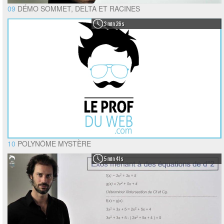
09
DÉMO SOMMET, DELTA ET RACINES
3 min 26 s
10
POLYNÔME MYSTÈRE
5 min 41 s