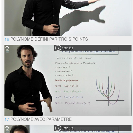
16
POLYNÔME DÉFINI PAR TROIS POINTS
4 min 16 s
17
POLYNÔME AVEC PARAMÈTRE
5 min 37 s