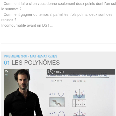
- Comment faire si on vous donne seulement deux points dont l'un est
le sommet ?
- Comment gagner du temps si parmi les trois points, deux sont des
racines ?
Incontournable avant un DS ! ...
PREMIÈRE S/SI > MATHÉMATIQUES
01
LES POLYNÔMES
5 min 27 s