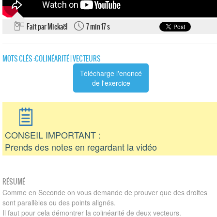
Fait par Mickaël
7 min 17 s
MOTS CLÉS :
COLINÉARITÉ
|
VECTEURS
Télécharge l'enoncé
de l'exercice
CONSEIL IMPORTANT :
Prends des notes en regardant la vidéo
RÉSUMÉ
Comme en Seconde on vous demande de prouver que des droites
sont parallèles ou des points alignés.
Il faut pour cela démontrer la colinéarité de deux vecteurs.