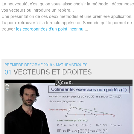
La nouveauté, c'est qu’on vous laisse choisir la méthode : décompose
vos vecteurs ou introduire un repère. .
Une présentation de ces deux méthodes et une première application.
Tu peux retrouver ici la formule apprise en Seconde qui te permet de
trouver
les coordonnées d'un point inconnu
....
PREMIÈRE RÉFORME 2019 > MATHÉMATIQUES
01
VECTEURS ET DROITES
7 min 17 s