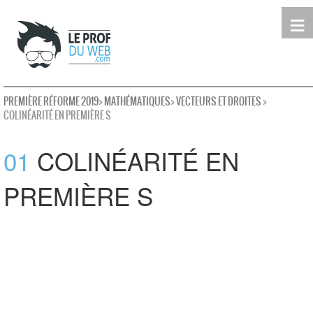
≡
Terminale
Première
Seconde
leProfDuWeb
Rechercher
PREMIÈRE RÉFORME 2019
>
MATHÉMATIQUES
>
VECTEURS ET DROITES
>
COLINÉARITÉ EN PREMIÈRE S
01
COLINÉARITÉ EN
PREMIÈRE S