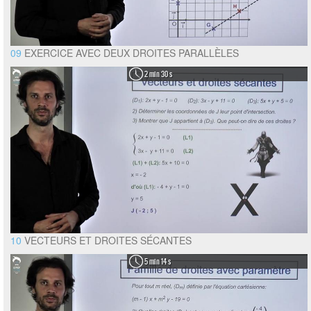
09
EXERCICE AVEC DEUX DROITES PARALLÈLES
2 min 30 s
10
VECTEURS ET DROITES SÉCANTES
5 min 14 s