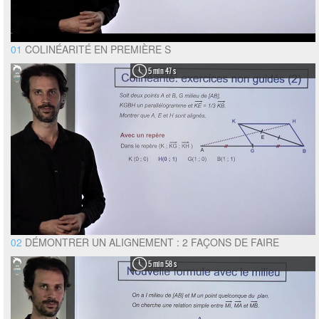
01
COLINÉARITÉ EN PREMIÈRE S
5 min 47 s
02
DÉMONTRER UN ALIGNEMENT : 2 FAÇONS DE FAIRE
5 min 58 s