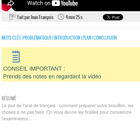
Fait par Jean-François
4 min 25 s
MOTS CLÉS :
PROBLÉMATIQUE
|
INTRODUCTION
|
PLAN
|
CONCLUSION
CONSEIL IMPORTANT :
Prends des notes en regardant la vidéo
RÉSUMÉ
Le jour de l'oral de français : comment préparer votre brouillon, les
choses à ne pas faire. On vous donne les ficelles pour convaincre
l'examinateur....