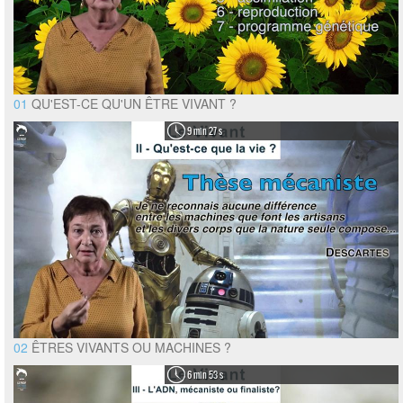
01
QU'EST-CE QU'UN ÊTRE VIVANT ?
9 min 27 s
02
ÊTRES VIVANTS OU MACHINES ?
6 min 53 s