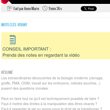
Fait par Anne-Marie
9 min 36 s
MOTS CLÉS :
VIVANT
CONSEIL IMPORTANT :
Prends des notes en regardant la vidéo
RÉSUMÉ
Les extraordinaires découvertes de la biologie moderne (clonage,
greffe, PMA, OGM, travail sur les embryons, cellules souches...)
posent des questions morales.
Peut-on faire tout ce qu'il est techniquement possible de faire ?
Faut-il mettre des limites à la manipulation des êtres vivants ?
Faut-il respecter la vie ou avons-nous le droit de la transformer ?