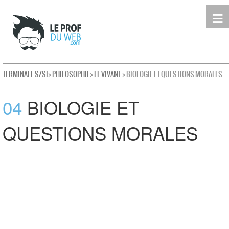
≡
Terminale
Première
Seconde
leProfDuWeb
Rechercher
TERMINALE S/SI
>
PHILOSOPHIE
>
LE VIVANT
> BIOLOGIE ET QUESTIONS MORALES
04
BIOLOGIE ET
QUESTIONS MORALES