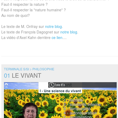
Faut-il respecter la nature ?
Faut-il respecter la "nature humaine" ?
Au nom de quoi?
Le texte de M. Onfray sur
notre blog
.
Le texte de François Dagognet sur
notre blog
.
La vidéo d'Axel Kahn derrière
ce lien
....
TERMINALE S/SI > PHILOSOPHIE
01
LE VIVANT
7 min 43 s