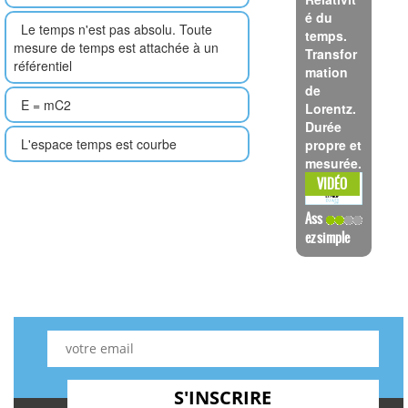
é du
Le temps n'est pas absolu. Toute
temps.
mesure de temps est attachée à un
Transfor
référentiel
mation
de
E = mC2
Lorentz.
Durée
L'espace temps est courbe
propre et
mesurée.
VOIR LA
VIDÉO
Ass
ez simple