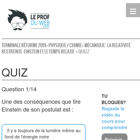
≡
Terminale
Première
Seconde
leProfDuWeb
Rechercher
TERMINALE RÉFORME 2019
>
PHYSIQUE / CHIMIE
>
MÉCANIQUE : LA RELATIVITÉ
RESTREINTE. EINSTEIN ET LE TEMPS RELATIF.
> QUIZZ
QUIZ
Question 1/14
TU
Une des conséquences que tire
BLOQUES?
Einstein de son postulat est :
Regarde la
vidéo du
cours pour
comprendre
Il y a toujours de la lumière même au
fond de l'énergie noire
Relativit