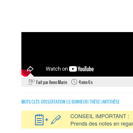
Fait par Anne-Marie
4 min 6 s
MOTS CLÉS :
DISSERTATION
|
LE BONHEUR
|
THÈSE
|
ANTITHÈSE
CONSEIL IMPORTANT :
Prends des notes en regar