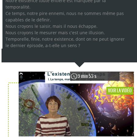
Notre existence toute entière est marquée par la
temporalité.
Ce temps, notre pire ennemi, nous ne sommes même pas
capables de le définir.
Nous croyons le saisir, mais il nous échappe.
Nous croyons le mesurer mais c'est une illusion.
Temporelle, finie, notre existence, dont on ne peut ignorer
le dernier épisode, a-t-elle un sens ?
9 min 53 s
VOIR LA VIDÉO