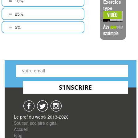
10%
≃
Exercice
type
VOIR LA
25%
VIDÉO
≃
Ass
5%
≃
ez simple
Le prof du web© 2013-2026
Soutien scolaire digital
Accueil
Blog