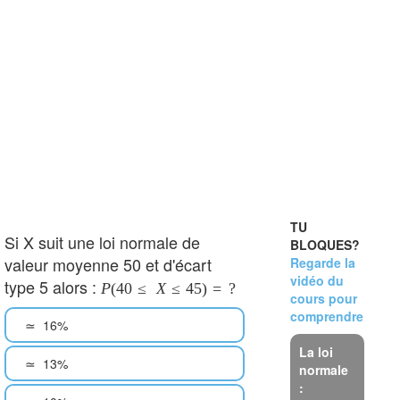
TU
Si X suit une loi normale de
BLOQUES?
valeur moyenne 50 et d'écart
Regarde la
vidéo du
type 5 alors :
P
(
40
≤
X
≤
45
)
=
?
cours pour
comprendre
16%
≃
La loi
13%
≃
normale
: