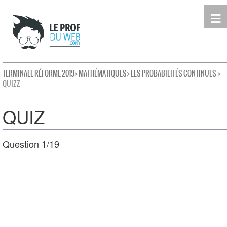
≡
Terminale
Première
Seconde
leProfDuWeb
Rechercher
TERMINALE RÉFORME 2019
>
MATHÉMATIQUES
>
LES PROBABILITÉS CONTINUES
>
QUIZZ
QUIZ
Question 1/19