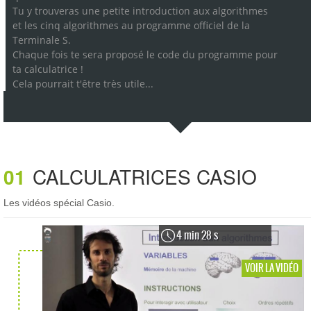
Tu y trouveras une petite introduction aux algorithmes
et les cinq algorithmes au programme officiel de la
Terminale S.
Chaque fois te sera proposé le code du programme pour
ta calculatrice !
Cela pourrait t'être très utile...
01
CALCULATRICES CASIO
Les vidéos spécial Casio.
4 min 28 s
VOIR LA VIDÉO