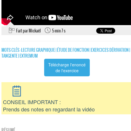
Fait par Mickaël
5 min 7 s
MOTS CLÉS :
LECTURE GRAPHIQUE
|
ÉTUDE DE FONCTION
|
EXERCICES DÉRIVATION
|
TANGENTE
|
EXTREMUM
Télécharge l'enoncé
de l'exercice
CONSEIL IMPORTANT :
Prends des notes en regardant la vidéo
RÉSUMÉ