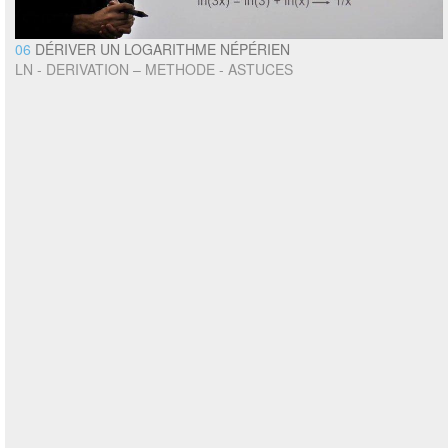
06
DÉRIVER UN LOGARITHME NÉPÉRIEN
LN - DERIVATION – METHODE - ASTUCES