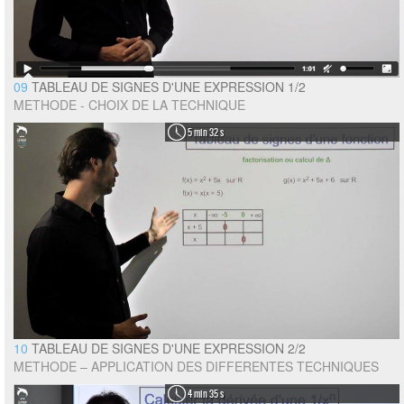
09
TABLEAU DE SIGNES D'UNE EXPRESSION 1/2
METHODE - CHOIX DE LA TECHNIQUE
5 min 32 s
10
TABLEAU DE SIGNES D'UNE EXPRESSION 2/2
METHODE – APPLICATION DES DIFFERENTES TECHNIQUES
4 min 35 s