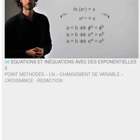
06
EQUATIONS ET INÉQUATIONS AVEC DES EXPONENTIELLES
2
POINT METHODES – LN – CHANGEMENT DE VARIABLE –
CROISSANCE - REDACTION