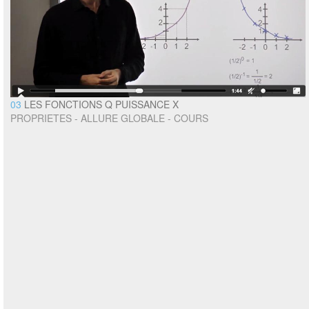
03
LES FONCTIONS Q PUISSANCE X
PROPRIETES - ALLURE GLOBALE - COURS