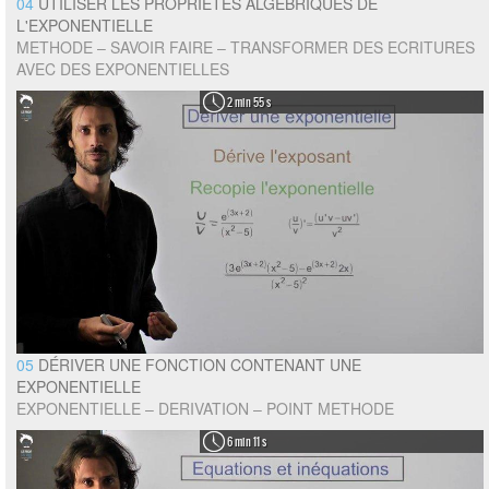
04
UTILISER LES PROPRIÉTÉS ALGÉBRIQUES DE
L'EXPONENTIELLE
METHODE – SAVOIR FAIRE – TRANSFORMER DES ECRITURES
AVEC DES EXPONENTIELLES
2 min 55 s
05
DÉRIVER UNE FONCTION CONTENANT UNE
EXPONENTIELLE
EXPONENTIELLE – DERIVATION – POINT METHODE
6 min 11 s