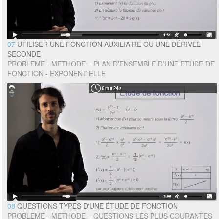
07
UTILISER UNE FONCTION AUXILIAIRE OU UNE DÉRIVEE
SECONDE
PROBLEME - METHODE – PLAN D’ENSEMBLE D’UNE ETUDE DE
FONCTION - EXPONENTIELLE
6 min 24 s
08
QUESTIONS TYPES D'UNE ÉTUDE DE FONCTION
PROBLEME - METHODE – QUESTIONS LES PLUS COURANTES