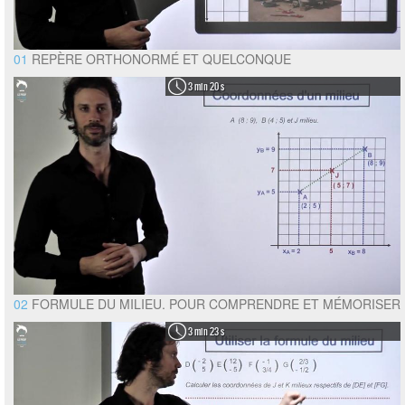
01
REPÈRE ORTHONORMÉ ET QUELCONQUE
3 min 20 s
02
FORMULE DU MILIEU. POUR COMPRENDRE ET MÉMORISER
3 min 23 s