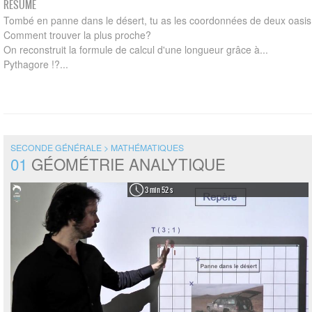
RÉSUMÉ
Tombé en panne dans le désert, tu as les coordonnées de deux oasis
Comment trouver la plus proche?
On reconstruit la formule de calcul d'une longueur grâce à...
Pythagore !?...
SECONDE GÉNÉRALE > MATHÉMATIQUES
01
GÉOMÉTRIE ANALYTIQUE
3 min 52 s