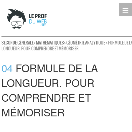
≡
Terminale
Première
Seconde
leProfDuWeb
Rechercher
SECONDE GÉNÉRALE
>
MATHÉMATIQUES
>
GÉOMÉTRIE ANALYTIQUE
> FORMULE DE L
LONGUEUR. POUR COMPRENDRE ET MÉMORISER
04
FORMULE DE LA
LONGUEUR. POUR
COMPRENDRE ET
MÉMORISER