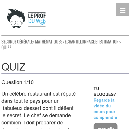
≡
Terminale
Première
Seconde
leProfDuWeb
Rechercher
SECONDE GÉNÉRALE
>
MATHÉMATIQUES
>
ÉCHANTILLONNAGE ET ESTIMATION
>
QUIZZ
QUIZ
Question 1/10
TU
Un célèbre restaurant est réputé
BLOQUES?
dans tout le pays pour un
Regarde la
vidéo du
fabuleux dessert dont il détient
cours pour
le secret. Le chef se demande
comprendre
combien il doit préparer de
Intervalle