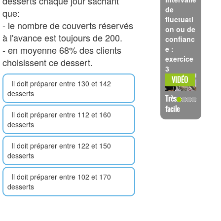
desserts chaque jour sachant
de
que:
fluctuati
- le nombre de couverts réservés
on ou de
à l'avance est toujours de 200.
confianc
- en moyenne 68% des clients
e :
exercice
choisissent ce dessert.
3
VOIR LA
VIDÉO
Il doit préparer entre 130 et 142
desserts
Très
facile
Il doit préparer entre 112 et 160
desserts
Il doit préparer entre 122 et 150
desserts
Il doit préparer entre 102 et 170
desserts