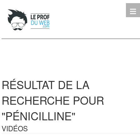
≡
Terminale
Première
Seconde
leProfDuWeb
Rechercher
RÉSULTAT DE LA
RECHERCHE POUR
"PÉNICILLINE"
VIDÉOS