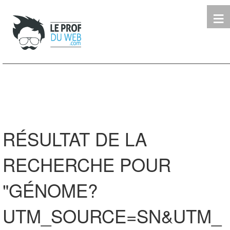
≡
Terminale
Première
Seconde
leProfDuWeb
Rechercher
RÉSULTAT DE LA
RECHERCHE POUR
"GÉNOME?
UTM_SOURCE=SN&UTM_