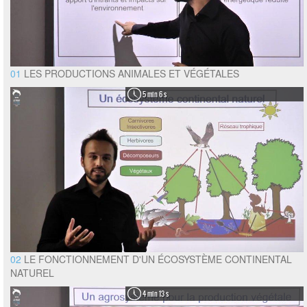
01
LES PRODUCTIONS ANIMALES ET VÉGÉTALES
5 min 6 s
02
LE FONCTIONNEMENT D'UN ÉCOSYSTÈME CONTINENTAL
NATUREL
4 min 13 s