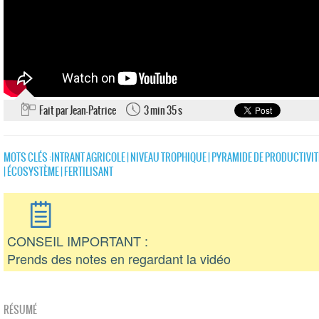
Fait par Jean-Patrice
3 min 35 s
MOTS CLÉS :
INTRANT AGRICOLE
|
NIVEAU TROPHIQUE
|
PYRAMIDE DE PRODUCTIVIT
|
ÉCOSYSTÈME
|
FERTILISANT
CONSEIL IMPORTANT :
Prends des notes en regardant la vidéo
RÉSUMÉ