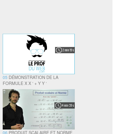
2 min 19 s
05
DÉMONSTRATION DE LA
FORMULE X X ‘ + Y Y ‘
4 min 39 s
06
PRODUIT SCALAIRE ET NORME