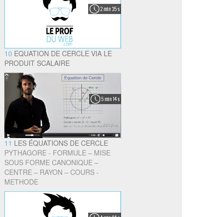
2 min 35 s
10
EQUATION DE CERCLE VIA LE
PRODUIT SCALAIRE
5 min 14 s
11
LES ÉQUATIONS DE CERCLE
PYTHAGORE - FORMULE – MISE
SOUS FORME CANONIQUE –
CENTRE – RAYON – COURS -
METHODE