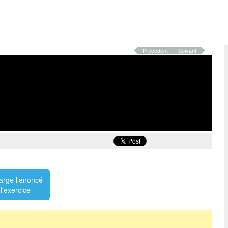
Précédent
Suivant
arge l'enoncé
l'exercice