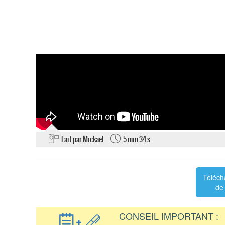
Fait par Mickaël
5 min 34 s
Téléch
de 
CONSEIL IMPORTANT :