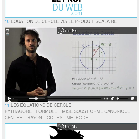
10
EQUATION DE CERCLE VIA LE PRODUIT SCALAIRE
5 min 14 s
11
LES ÉQUATIONS DE CERCLE
PYTHAGORE - FORMULE – MISE SOUS FORME CANONIQUE –
CENTRE – RAYON – COURS - METHODE
4 min 34 s