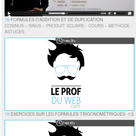
18
FORMULES D'ADDITION ET DE DUPLICATION
COSINUS – SINUS – PRODUIT SCLAIRE - COURS – METHODE -
ASTUCES
5 min 28 s
19
EXERCICES SUR LES FORMULES TRIGONOMÉTRIQUES -1/2
1 min 49 s