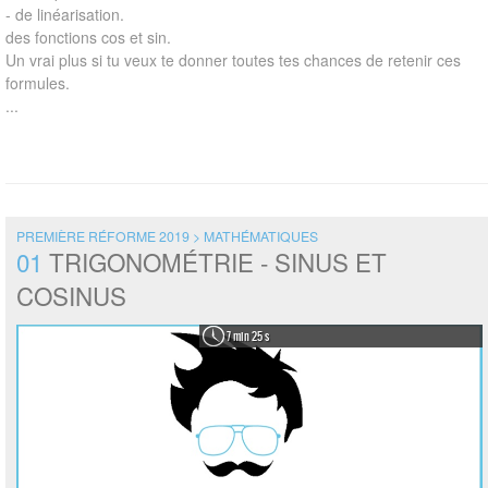
- de linéarisation.
des fonctions cos et sin.
Un vrai plus si tu veux te donner toutes tes chances de retenir ces
formules.
...
PREMIÈRE RÉFORME 2019 > MATHÉMATIQUES
01
TRIGONOMÉTRIE - SINUS ET
COSINUS
7 min 25 s