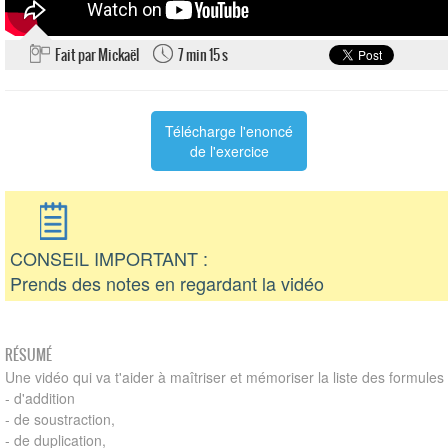
Fait par Mickaël
7 min 15 s
Télécharge l'enoncé
de l'exercice
CONSEIL IMPORTANT :
Prends des notes en regardant la vidéo
RÉSUMÉ
Une vidéo qui va t'aider à maîtriser et mémoriser la liste des formules
- d'addition
- de soustraction,
- de duplication,