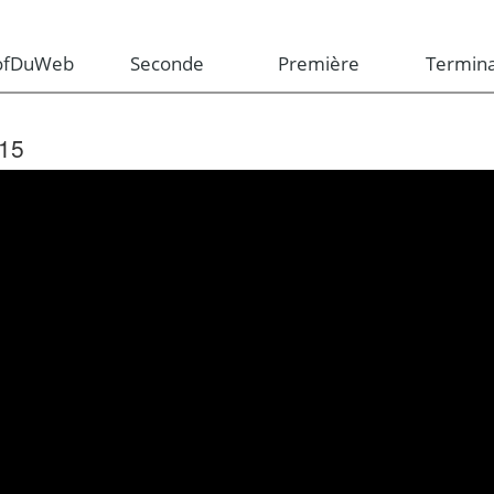
rofDuWeb
Seconde
Première
Termina
15